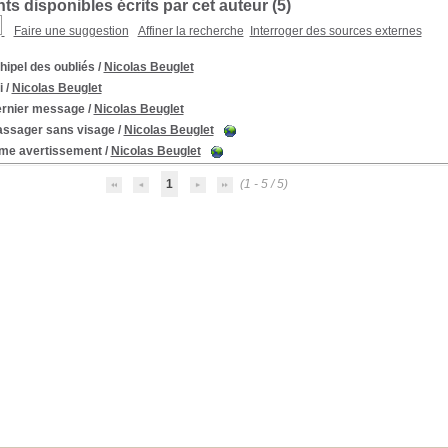
s disponibles écrits par cet auteur (
5
)
Faire une suggestion
Affiner la recherche
Interroger des sources externes
hipel des oubliés
/
Nicolas Beuglet
i
/
Nicolas Beuglet
ernier message
/
Nicolas Beuglet
assager sans visage
/
Nicolas Beuglet
time avertissement
/
Nicolas Beuglet
1
(1 - 5 / 5)