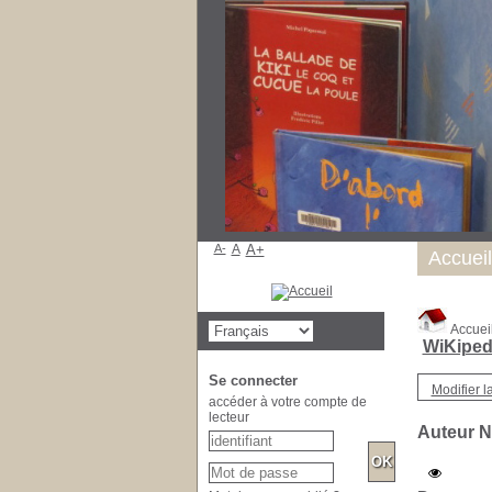
A-
A
A+
Accueil
Accuei
WiKiped
Se connecter
Modifier l
accéder à votre compte de
lecteur
Auteur Ni