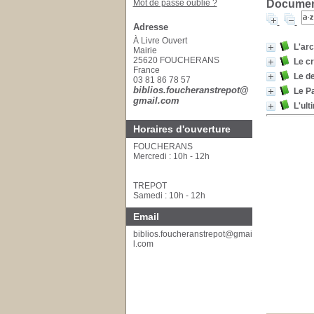
Mot de passe oublié ?
Document
Adresse
À Livre Ouvert
L'arc
Mairie
25620 FOUCHERANS
Le cr
France
Le d
03 81 86 78 57
biblios.foucheranstrepot@
Le P
gmail.com
L'ul
Horaires d'ouverture
FOUCHERANS
Mercredi : 10h - 12h
TREPOT
Samedi : 10h - 12h
Email
biblios.foucheranstrepot@gmai
l.com