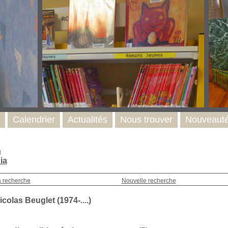
Calendrier
Actualités
Nous trouver
Nouveaut
l
ia
a recherche
Nouvelle recherche
colas Beuglet (1974-....)