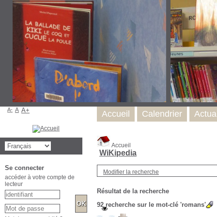
A-
A
A+
Accueil
Calendrier
Actual
Accueil
WiKipedia
Se connecter
Modifier la recherche
accéder à votre compte de
lecteur
Résultat de la recherche
92
recherche sur le mot-clé
'romans'