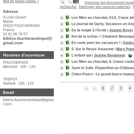
Mot de passe oublié ?
Visionner les documents num
recherche
Interroger des sources externes
Adresse
À Livre Ouvert
Les filles au chocolat, 61/2. Coeur p
Mairie
Le journal de Gurty. Vacances en An
25620 FOUCHERANS
France
De la magie à l'école
/
Jeanne Boyer
03 81 86 78 57
Roi de la scène ! / Clodomir Mousqu
biblios.foucheranstrepot@
gmail.com
En route pour les vacances !
/
Agnès
5. Sur le fleuve Amazone
/
Mary Pop
Horaires d'ouverture
L'enfant qui
/
Jeanne Benameur
Les filles au chocolat, 6. Coeur cook
FOUCHERANS
Mercredi : 10h - 12h
Sami et Julie. Disparition au Château
Chien Pourri - Le grand fourre-toutou
TREPOT
Samedi : 10h - 12h
1
2
3
4
Email
biblios.foucheranstrepot@gmai
l.com