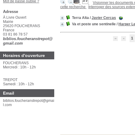
Mot de passe oublié ?
Visionner les documents
cette recherche
Interroger des sources exte
Adresse
À Livre Ouvert
Terra Alta
/
Javier Cercas
Mairie
Va et poste une sentinelle
/
Harper L
25620 FOUCHERANS
France
03 81 86 78 57
1
biblios.foucheranstrepot@
gmail.com
Horaires d'ouverture
FOUCHERANS
Mercredi : 10h - 12h
TREPOT
Samedi : 10h - 12h
Email
biblios.foucheranstrepot@gmai
l.com