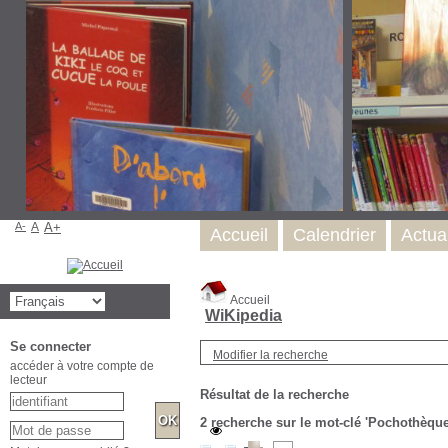
A-
A
A+
Accueil
Calendrier
Actual
Accueil
WiKipedia
Se connecter
Modifier la recherche
accéder à votre compte de
lecteur
Résultat de la recherche
2
recherche sur le mot-clé
'Pochothèque