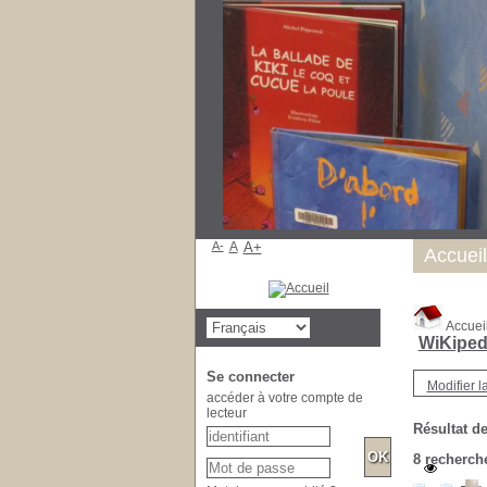
A-
A
A+
Accueil
Accuei
WiKiped
Se connecter
Modifier l
accéder à votre compte de
lecteur
Résultat de
8
recherche