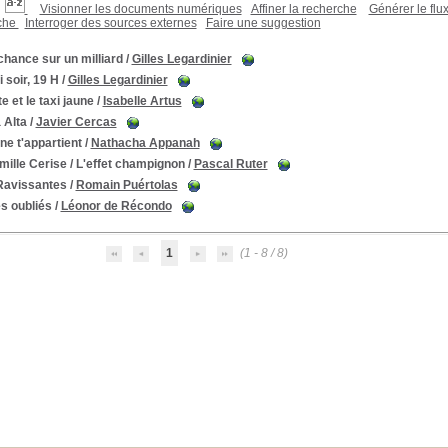
Visionner les documents numériques
Affiner la recherche
Générer le flu
rche
Interroger des sources externes
Faire une suggestion
hance sur un milliard
/
Gilles Legardinier
 soir, 19 H
/
Gilles Legardinier
e et le taxi jaune
/
Isabelle Artus
 Alta
/
Javier Cercas
ne t'appartient
/
Nathacha Appanah
mille Cerise / L'effet champignon
/
Pascal Ruter
Ravissantes
/
Romain Puértolas
s oubliés
/
Léonor de Récondo
1
(1 - 8 / 8)