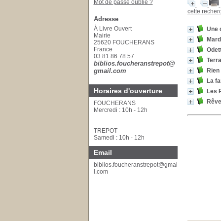
Mot de passe oublié ?
cette reche
Adresse
À Livre Ouvert
Une c
Mairie
Mardi
25620 FOUCHERANS
France
Odett
03 81 86 78 57
Terra
biblios.foucheranstrepot@
gmail.com
Rien 
La fa
Horaires d'ouverture
Les 
Rêve
FOUCHERANS
Mercredi : 10h - 12h
TREPOT
Samedi : 10h - 12h
Email
biblios.foucheranstrepot@gmai
l.com