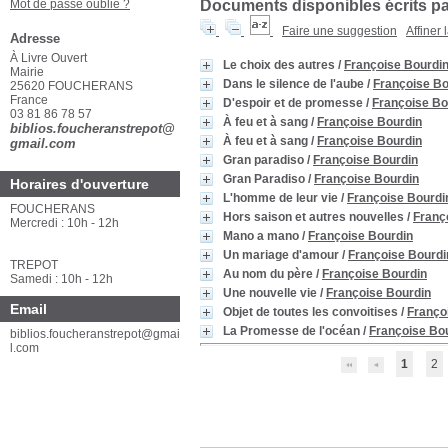
Mot de passe oublié ?
Documents disponibles écrits par
Faire une suggestion
Affiner
Adresse
À Livre Ouvert
Le choix des autres
/
Françoise Bour
Mairie
25620 FOUCHERANS
Dans le silence de l'aube
/
Françoise
France
D'espoir et de promesse
/
Françoise
03 81 86 78 57
biblios.foucheranstrepot@
À feu et à sang
/
Françoise Bourdin
gmail.com
À feu et à sang
/
Françoise Bourdin
Gran paradiso
/
Françoise Bourdin
Horaires d'ouverture
Gran Paradiso
/
Françoise Bourdin
FOUCHERANS
L'homme de leur vie
/
Françoise Bou
Mercredi : 10h - 12h
Hors saison et autres nouvelles
/
Fra
Mano a mano
/
Françoise Bourdin
TREPOT
Un mariage d'amour
/
Françoise Bou
Samedi : 10h - 12h
Au nom du père
/
Françoise Bourdin
Email
Une nouvelle vie
/
Françoise Bourdin
biblios.foucheranstrepot@gmai
Objet de toutes les convoitises
/
Fran
l.com
La Promesse de l'océan
/
Françoise 
1
2