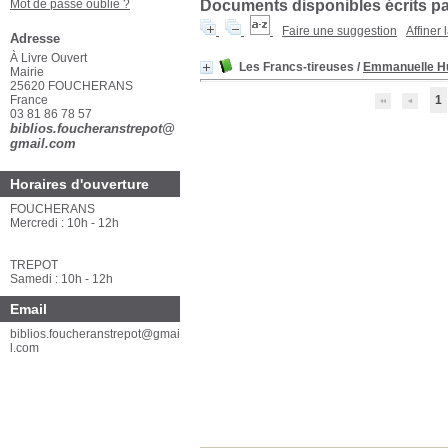
Mot de passe oublié ?
Documents disponibles écrits par
Faire une suggestion
Affiner
Adresse
À Livre Ouvert
Les Francs-tireuses
/
Emmanuelle Hu
Mairie
25620 FOUCHERANS
France
1
03 81 86 78 57
biblios.foucheranstrepot@
gmail.com
Horaires d'ouverture
FOUCHERANS
Mercredi : 10h - 12h
TREPOT
Samedi : 10h - 12h
Email
biblios.foucheranstrepot@gmai
l.com