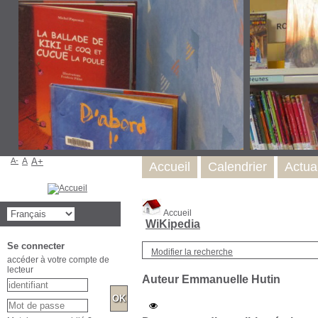
A-
A
A+
Accueil
Calendrier
Actual
Accueil
WiKipedia
Se connecter
Modifier la recherche
accéder à votre compte de
lecteur
Auteur Emmanuelle Hutin