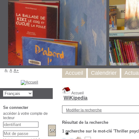
A-
A
A+
Accueil
Calendrier
Actual
Accueil
WiKipedia
Se connecter
Modifier la recherche
accéder à votre compte de
lecteur
Résultat de la recherche
1
recherche sur le mot-clé
'Thriller psy