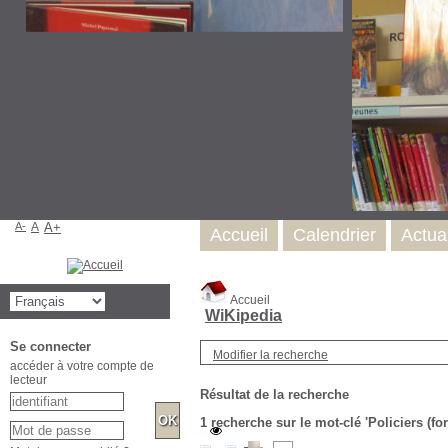
A-
A
A+
Accueil
Calendrier
Actual
Accueil
WiKipedia
Se connecter
Modifier la recherche
accéder à votre compte de
lecteur
Résultat de la recherche
1
recherche sur le mot-clé
'Policiers (f