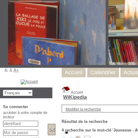
A-
A
A+
Accueil
Calendrier
Actual
Accueil
WiKipedia
Se connecter
Modifier la recherche
accéder à votre compte de
lecteur
Résultat de la recherche
4
recherche sur le mot-clé
'Jeunesse - 