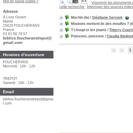
Mot de passe oublié ?
Visionner les documents
cette recherche
Interroger des sources exte
Adresse
À Livre Ouvert
Machin (le)
/
Stéphane Servant
Mairie
Moutons mettent-ils des moufles ? (l
25620 FOUCHERANS
France
T'choupi et les jouets
/
Thierry Court
03 81 86 78 57
Poissons, poissons
/
Claudia Bielins
biblios.foucheranstrepot@
gmail.com
1
Horaires d'ouverture
FOUCHERANS
Mercredi : 10h - 12h
TREPOT
Samedi : 10h - 12h
Email
biblios.foucheranstrepot@gmai
l.com