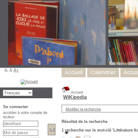
A-
A
A+
Accueil
Calendrier
Actual
Accueil
WiKipedia
Se connecter
Modifier la recherche
accéder à votre compte de
lecteur
Résultat de la recherche
1
recherche sur le mot-clé
'Littérature f