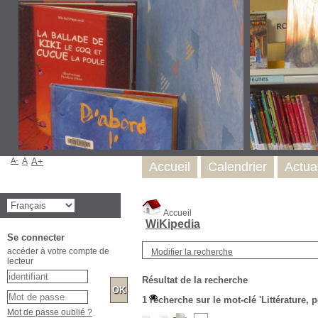
A-
A
A+
Accueil
Calendrier
Actual
Accueil
WiKipedia
Se connecter
Modifier la recherche
accéder à votre compte de
lecteur
Résultat de la recherche
1
recherche sur le mot-clé
'Littérature, 